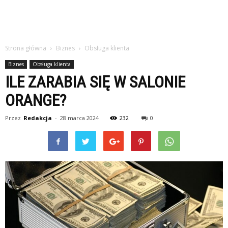
Strona główna
Biznes
Obsługa klienta
Biznes
Obsługa klienta
ILE ZARABIA SIĘ W SALONIE
ORANGE?
Przez
Redakcja
-
28 marca 2024
232
0