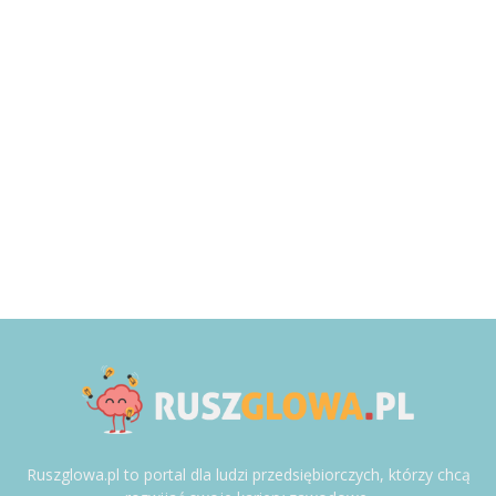
Ruszglowa.pl to portal dla ludzi przedsiębiorczych, którzy chcą