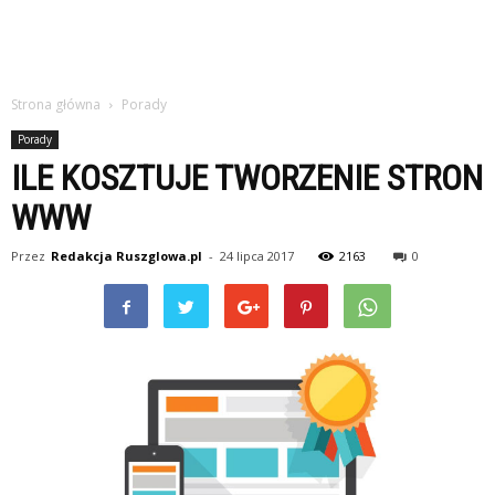
Strona główna
Porady
Porady
ILE KOSZTUJE TWORZENIE STRON
WWW
Przez
Redakcja Ruszglowa.pl
-
24 lipca 2017
2163
0