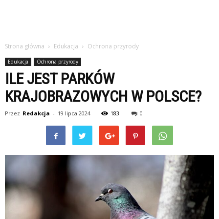
Strona główna
Edukacja
Ochrona przyrody
Edukacja
Ochrona przyrody
ILE JEST PARKÓW
KRAJOBRAZOWYCH W POLSCE?
Przez
Redakcja
-
19 lipca 2024
183
0