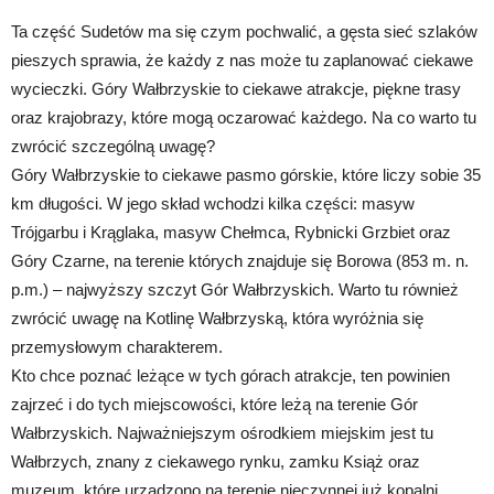
Ta część Sudetów ma się czym pochwalić, a gęsta sieć szlaków
pieszych sprawia, że każdy z nas może tu zaplanować ciekawe
wycieczki. Góry Wałbrzyskie to ciekawe atrakcje, piękne trasy
oraz krajobrazy, które mogą oczarować każdego. Na co warto tu
zwrócić szczególną uwagę?
Góry Wałbrzyskie to ciekawe pasmo górskie, które liczy sobie 35
km długości. W jego skład wchodzi kilka części: masyw
Trójgarbu i Krąglaka, masyw Chełmca, Rybnicki Grzbiet oraz
Góry Czarne, na terenie których znajduje się Borowa (853 m. n.
p.m.) – najwyższy szczyt Gór Wałbrzyskich. Warto tu również
zwrócić uwagę na Kotlinę Wałbrzyską, która wyróżnia się
przemysłowym charakterem.
Kto chce poznać leżące w tych górach atrakcje, ten powinien
zajrzeć i do tych miejscowości, które leżą na terenie Gór
Wałbrzyskich. Najważniejszym ośrodkiem miejskim jest tu
Wałbrzych, znany z ciekawego rynku, zamku Książ oraz
muzeum, które urządzono na terenie nieczynnej już kopalni.