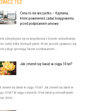
OBACZ TEŻ
Cena to nie wszystko – 4 pytania,
które powinieneś zadać księgowemu
przed podpisaniem umowy
nim zdecydujesz się na współpracę z biurem rachunkowym,
rto zadać kilka istotnych pytań. W ten sposób upewnisz się,
 ich usługi sprostają Twoim oczekiwaniom....
Jak zmienił się świat w ciągu 10 lat?
k zmienił się świat w ciągu 10 lat? Jak zmienił się świat w
ągu 10 lat? W ciągu ostatnich 10 lat świat przeszedł wiele
ian, które...