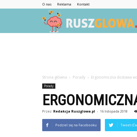
O nas
Reklama
Kontakt
Strona główna
Porady
Ergonomiczna dostawa wo
Porady
ERGONOMICZNA
Przez
Redakcja Ruszglowa.pl
-
16 listopada 2018
Podziel się na Facebooku
Tweet (Ćw