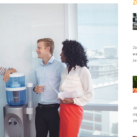
Z
Za
wa
że
Ja
ci
zm