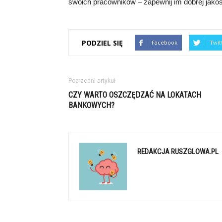
swoich pracowników – zapewnij im dobrej jako
PODZIEL SIĘ
Facebook
Twit
Poprzedni artykuł
CZY WARTO OSZCZĘDZAĆ NA LOKATACH
BANKOWYCH?
REDAKCJA RUSZGLOWA.PL