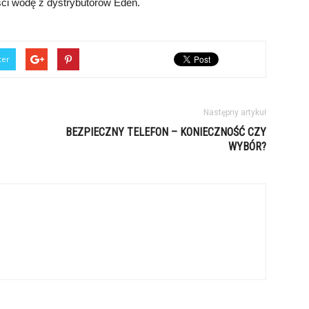
ści wodę z dystrybutorów Eden.
ter
Następny artykuł
BEZPIECZNY TELEFON – KONIECZNOŚĆ CZY
WYBÓR?