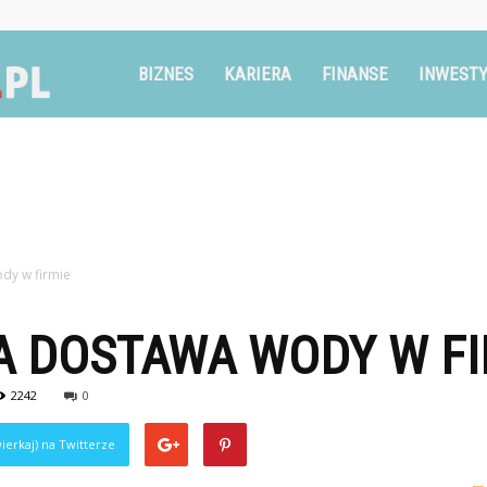
Ruszglowa.pl
BIZNES
KARIERA
FINANSE
INWESTY
dy w firmie
 DOSTAWA WODY W FI
2242
0
ierkaj) na Twitterze