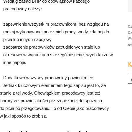
Według zasad BHP do obowiązków każdego
pracodawcy należy:
zapewnienie wszystkim pracownikom, bez względu na
Cz
rodzaj wykonywanej przez nich pracy, wody zdatnej do
Cz
Wa
picia lub innych napojów;
te
zaopatrzenie pracowników zatrudnionych stale lub
okresowo w warunkach szczególnie uciążliwych także w
inne napoje.
K
Ka
Dodatkowo wszyscy pracownicy powinni mieć
a. Jednak kluczowym elementem tego zapisu jest to, że
stanie z tej wody. Obowiązkiem pracodawcy jest też
e normy w sprawie jakości przeznaczonej do spożycia.
o picia po przegotowaniu. To od Ciebie jako pracodawcy
w jaki sposób to zrobisz.