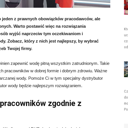
o jeden z prawnych obowiązków pracodawców, ale
ionych. Warto postawić więc na rozwiązania
Kt
sób wyjść naprzeciw tym oczekiwaniom i
uc
. Zobacz, który z nich jest najlepszy, by wybrać
cz
od
eb Twojej firmy.
nien zapewnić wodę pitną wszystkim zatrudnionym. Takie
ch pracowników w dobrej formie i dobrym zdrowiu. Ważne
tarczanej wody. Pomoże Ci w tym specjalny dystrybutor
ybutor wody będzie najlepszym rozwiązaniem.
Cz
do
 pracowników zgodnie z
mo
Po