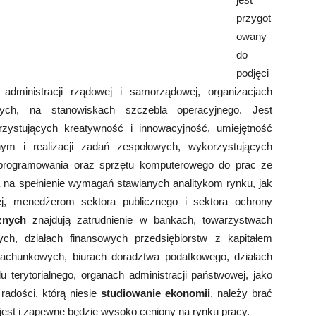
przygot
owany
do
podjęci
administracji rządowej i samorządowej, organizacjach
nych, na stanowiskach szczebla operacyjnego. Jest
zystujących kreatywność i innowacyjność, umiejętność
nym i realizacji zadań zespołowych, wykorzystujących
oprogramowania oraz sprzętu komputerowego do prac ze
 na spełnienie wymagań stawianych analitykom rynku, jak
nej, menedżerom sektora publicznego i sektora ochrony
znych
znajdują zatrudnienie w bankach, towarzystwach
ych, działach finansowych przedsiębiorstw z kapitałem
rachunkowych, biurach doradztwa podatkowego, działach
terytorialnego, organach administracji państwowej, jako
radości, którą niesie
studiowanie ekonomii
, należy brać
jest i zapewne będzie wysoko ceniony na rynku pracy.