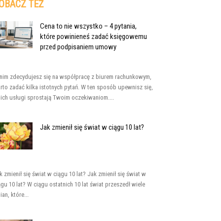
OBACZ TEŻ
Cena to nie wszystko – 4 pytania,
które powinieneś zadać księgowemu
przed podpisaniem umowy
nim zdecydujesz się na współpracę z biurem rachunkowym,
rto zadać kilka istotnych pytań. W ten sposób upewnisz się,
 ich usługi sprostają Twoim oczekiwaniom....
Jak zmienił się świat w ciągu 10 lat?
k zmienił się świat w ciągu 10 lat? Jak zmienił się świat w
ągu 10 lat? W ciągu ostatnich 10 lat świat przeszedł wiele
ian, które...