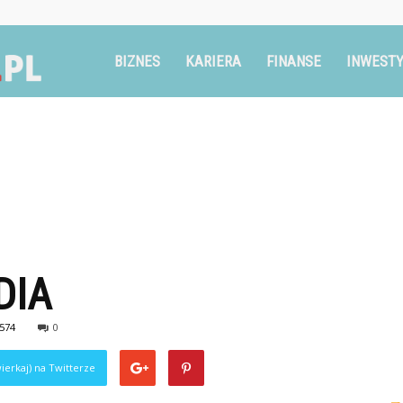
Ruszglowa.pl
BIZNES
KARIERA
FINANSE
INWESTY
DIA
574
0
ierkaj) na Twitterze