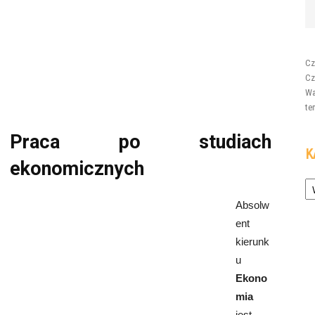
Cz
Cz
Wa
te
Praca po studiach
K
ekonomicznych
Ka
Absolw
ent
kierunk
u
Ekono
mia
jest