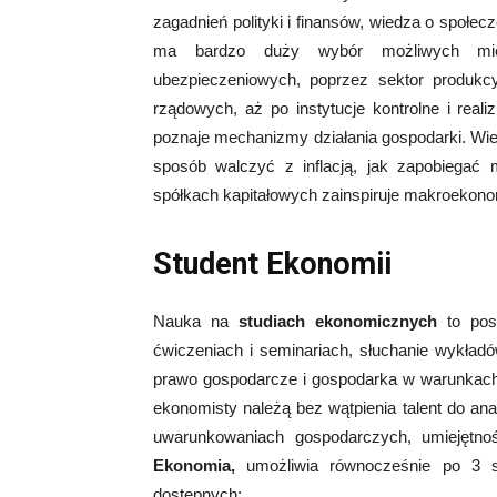
zagadnień polityki i finansów, wiedza o społe
ma bardzo duży wybór możliwych miejs
ubezpieczeniowych, poprzez sektor produkcy
rządowych, aż po instytucje kontrolne i reali
poznaje mechanizmy działania gospodarki. Wie
sposób walczyć z inflacją, jak zapobiegać
spółkach kapitałowych zainspiruje makroekono
Student Ekonomii
Nauka na
studiach ekonomicznych
to posz
ćwiczeniach i seminariach, słuchanie wykład
prawo gospodarcze i gospodarka w warunkach z
ekonomisty należą bez wątpienia talent do ana
uwarunkowaniach gospodarczych, umiejętnoś
Ekonomia,
umożliwia równocześnie po 3 se
dostępnych: