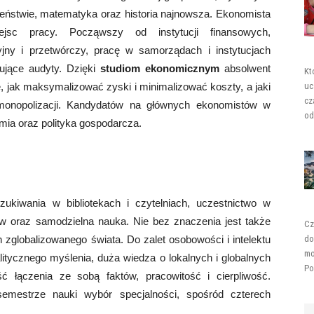
czeństwie, matematyka oraz historia najnowsza. Ekonomista
c pracy. Począwszy od instytucji finansowych,
jny i przetwórczy, pracę w samorządach i instytucjach
zujące audyty. Dzięki
studiom ekonomicznym
absolwent
Kt
, jak maksymalizować zyski i minimalizować koszty, a jaki
uc
cz
 monopolizacji. Kandydatów na głównych ekonomistów w
od
mia oraz polityka gospodarcza.
ukiwania w bibliotekach i czytelniach, uczestnictwo w
ów oraz samodzielna nauka. Nie bez znaczenia jest także
Cz
globalizowanego świata. Do zalet osobowości i intelektu
do
mo
litycznego myślenia, duża wiedza o lokalnych i globalnych
Po
ć łączenia ze sobą faktów, pracowitość i cierpliwość.
mestrze nauki wybór specjalności, spośród czterech