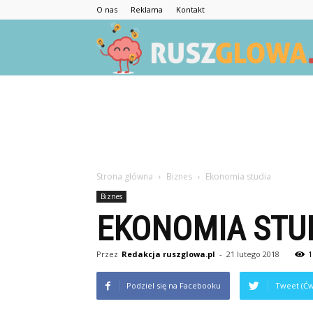
O nas
Reklama
Kontakt
Strona główna
Biznes
Ekonomia studia
Biznes
EKONOMIA STU
Przez
Redakcja ruszglowa.pl
-
21 lutego 2018
1
Podziel się na Facebooku
Tweet (Ćw