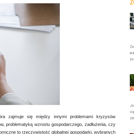
Z
Za
wa
że
Ja
ci
tóra zajmuje się między innymi problemami kryzysów
zm
w, problematyką wzrostu gospodarczego, zadłużenia, czy
omiczne to rzeczywistość globalnej gospodarki, wybranych