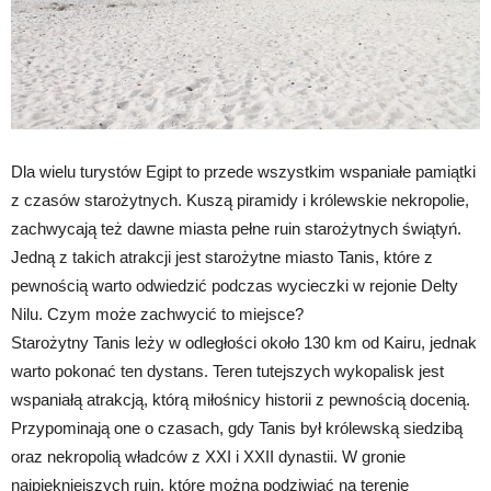
Dla wielu turystów Egipt to przede wszystkim wspaniałe pamiątki
z czasów starożytnych. Kuszą piramidy i królewskie nekropolie,
zachwycają też dawne miasta pełne ruin starożytnych świątyń.
Jedną z takich atrakcji jest starożytne miasto Tanis, które z
pewnością warto odwiedzić podczas wycieczki w rejonie Delty
Nilu. Czym może zachwycić to miejsce?
Starożytny Tanis leży w odległości około 130 km od Kairu, jednak
warto pokonać ten dystans. Teren tutejszych wykopalisk jest
wspaniałą atrakcją, którą miłośnicy historii z pewnością docenią.
Przypominają one o czasach, gdy Tanis był królewską siedzibą
oraz nekropolią władców z XXI i XXII dynastii. W gronie
najpiękniejszych ruin, które można podziwiać na terenie