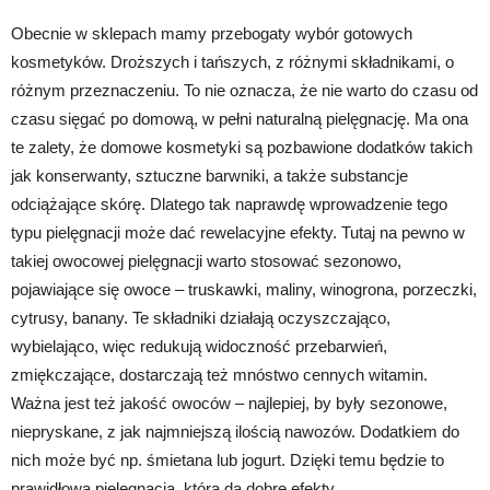
Obecnie w sklepach mamy przebogaty wybór gotowych
kosmetyków. Droższych i tańszych, z różnymi składnikami, o
różnym przeznaczeniu. To nie oznacza, że nie warto do czasu od
czasu sięgać po domową, w pełni naturalną pielęgnację. Ma ona
te zalety, że domowe kosmetyki są pozbawione dodatków takich
jak konserwanty, sztuczne barwniki, a także substancje
odciążające skórę. Dlatego tak naprawdę wprowadzenie tego
typu pielęgnacji może dać rewelacyjne efekty. Tutaj na pewno w
takiej owocowej pielęgnacji warto stosować sezonowo,
pojawiające się owoce – truskawki, maliny, winogrona, porzeczki,
cytrusy, banany. Te składniki działają oczyszczająco,
wybielająco, więc redukują widoczność przebarwień,
zmiękczające, dostarczają też mnóstwo cennych witamin.
Ważna jest też jakość owoców – najlepiej, by były sezonowe,
niepryskane, z jak najmniejszą ilością nawozów. Dodatkiem do
nich może być np. śmietana lub jogurt. Dzięki temu będzie to
prawidłowa pielęgnacja, która da dobre efekty.