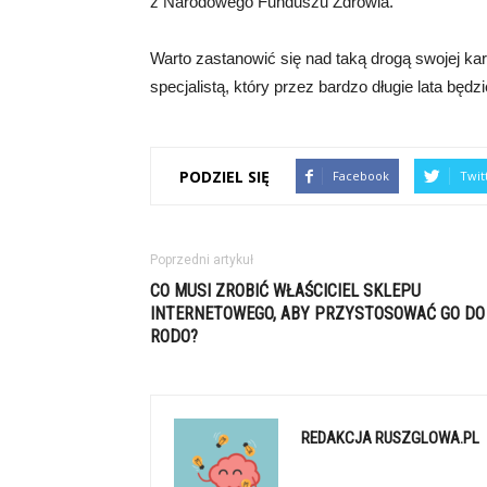
z Narodowego Funduszu Zdrowia.
Warto zastanowić się nad taką drogą swojej ka
specjalistą, który przez bardzo długie lata będz
PODZIEL SIĘ
Facebook
Twit
Poprzedni artykuł
CO MUSI ZROBIĆ WŁAŚCICIEL SKLEPU
INTERNETOWEGO, ABY PRZYSTOSOWAĆ GO DO
RODO?
REDAKCJA RUSZGLOWA.PL