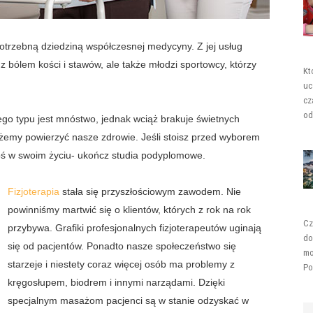
 potrzebną dziedziną współczesnej medycyny. Z jej usług
 z bólem kości i stawów, ale także młodzi sportowcy, którzy
Kt
uc
cz
od
ego typu jest mnóstwo, jednak wciąż brakuje świetnych
ożemy powierzyć nasze zdrowie. Jeśli stoisz przed wyborem
coś w swoim życiu- ukończ studia podyplomowe.
Fizjoterapia
stała się przyszłościowym zawodem. Nie
powinniśmy martwić się o klientów, których z rok na rok
Cz
przybywa. Grafiki profesjonalnych fizjoterapeutów uginają
do
się od pacjentów. Ponadto nasze społeczeństwo się
mo
starzeje i niestety coraz więcej osób ma problemy z
Po
kręgosłupem, biodrem i innymi narządami. Dzięki
specjalnym masażom pacjenci są w stanie odzyskać w