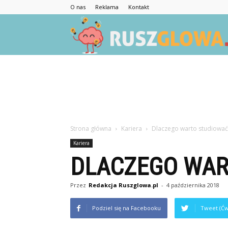
O nas
Reklama
Kontakt
Strona główna
Kariera
Dlaczego warto studiować 
Kariera
DLACZEGO WAR
Przez
Redakcja Ruszglowa.pl
-
4 października 2018
Podziel się na Facebooku
Tweet (Ćw