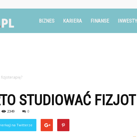
Ruszglowa.pl
BIZNES
KARIERA
FINANSE
INWESTY
fizjoterapię?
TO STUDIOWAĆ FIZJOT
2349
0
ierkaj) na Twitterze