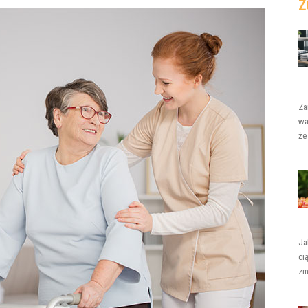
Z
Za
wa
że
Ja
ci
zm