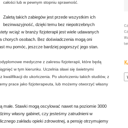
całości lub w pewnym stopniu sprawność.
Zaletą takich zabiegów jest przede wszystkim ich
bezinwazyjność, dzięki temu bez niepotrzebnych
Cz
ety wciąż w branży fizjoterapii jest wiele udawanych
Cz
Wa
 na chorych osobach. Bez doświadczenia mogą oni
te
st mu pomóc, jeszcze bardziej pogorszyć jego stan.
K
podyplomowe medyczne z zakresu fizjoterapii, które będą
gnięć w tym kierunku. Uczelnia sławi się świetnymi
Ka
walifikacji do ukończenia. Po ukończeniu takich studiów, z
my prace jako fizjoterapeuta, lub możemy otworzyć własny
są małe. Stawki mogą oscylować nawet na poziomie 3000
dzimy własny gabinet, czy jesteśmy zatrudnieni w
licznego zakładu opieki zdrowotnej, a pensję otrzymujemy