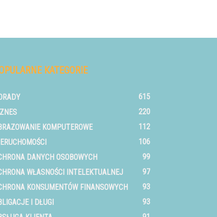
OPULARNE KATEGORIE
615
ORADY
220
IZNES
112
BRAZOWANIE KOMPUTEROWE
106
IERUCHOMOŚCI
99
CHRONA DANYCH OSOBOWYCH
97
CHRONA WŁASNOŚCI INTELEKTUALNEJ
93
CHRONA KONSUMENTÓW FINANSOWYCH
93
BLIGACJE I DŁUGI
91