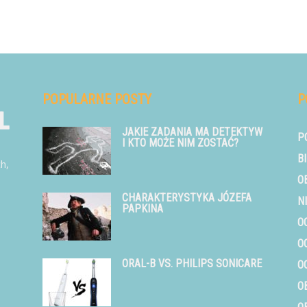
POPULARNE POSTY
P
JAKIE ZADANIA MA DETEKTYW
P
I KTO MOŻE NIM ZOSTAĆ?
B
ch,
O
CHARAKTERYSTYKA JÓZEFA
N
PAPKINA
O
O
ORAL-B VS. PHILIPS SONICARE
O
O