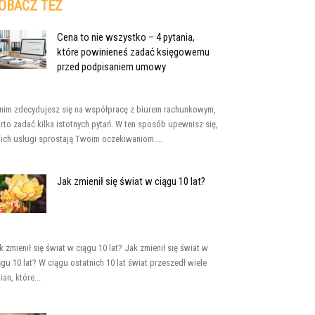
OBACZ TEŻ
Cena to nie wszystko – 4 pytania,
które powinieneś zadać księgowemu
przed podpisaniem umowy
nim zdecydujesz się na współpracę z biurem rachunkowym,
rto zadać kilka istotnych pytań. W ten sposób upewnisz się,
 ich usługi sprostają Twoim oczekiwaniom....
Jak zmienił się świat w ciągu 10 lat?
k zmienił się świat w ciągu 10 lat? Jak zmienił się świat w
ągu 10 lat? W ciągu ostatnich 10 lat świat przeszedł wiele
ian, które...