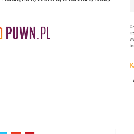
Cz
Cz
Wa
te
K
Ka