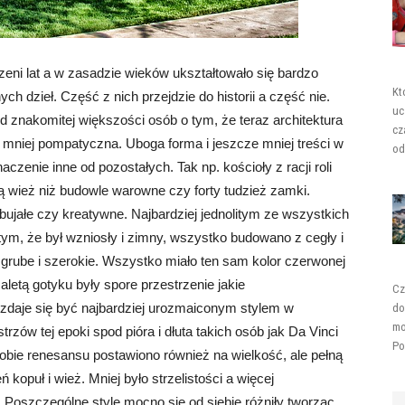
zeni lat a w zasadzie wieków ukształtowało się bardzo
Kt
 dzieł. Część z nich przejdzie do historii a część nie.
uc
 znakomitej większości osób o tym, że teraz architektura
cz
e mniej pompatyczna. Uboga forma i jeszcze mniej treści w
od
zenie inne od pozostałych. Tak np. kościoły z racji roli
ką wież niż budowle warowne czy forty tudzież zamki.
ybujałe czy kreatywne. Najbardziej jednolitym ze wszystkich
tym, że był wzniosły i zimny, wszystko budowano z cegły i
grube i szerokie. Wszystko miało ten sam kolor czerwonej
aletą gotyku były spore przestrzenie jakie
Cz
aje się być najbardziej urozmaiconym stylem w
do
mo
rzów tej epoki spod pióra i dłuta takich osób jak Da Vinci
Po
dobie renesansu postawiono również na wielkość, ale pełną
opuł i wież. Mniej było strzelistości a więcej
oszczególne style mocno się od siebie różniły tworząc