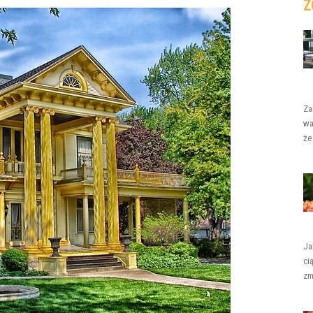
Z
Za
wa
że
Ja
ci
zm