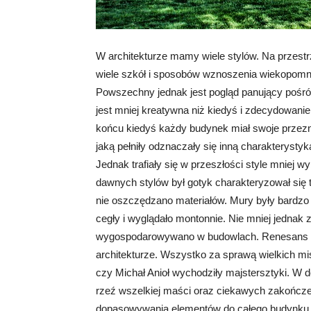
W architekturze mamy wiele stylów. Na przestr
wiele szkół i sposobów wznoszenia wiekopomnych
Powszechny jednak jest pogląd panujący pośród
jest mniej kreatywna niż kiedyś i zdecydowani
końcu kiedyś każdy budynek miał swoje przeznac
jaką pełniły odznaczały się inną charakterysty
Jednak trafiały się w przeszłości style mniej w
dawnych stylów był gotyk charakteryzował się 
nie oszczędzano materiałów. Mury były bardzo 
cegły i wyglądało montonnie. Nie mniej jednak z
wygospodarowywano w budowlach. Renesans zd
architekturze. Wszystko za sprawą wielkich mist
czy Michał Anioł wychodziły majstersztyki. W 
rzeź wszelkiej maści oraz ciekawych zakończeń k
dopasowywania elementów do całęgo budynku. P