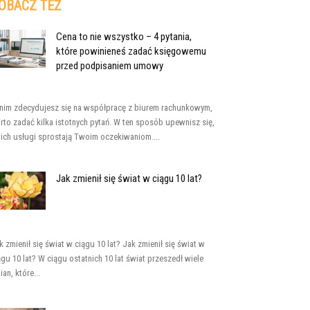
OBACZ TEŻ
Cena to nie wszystko – 4 pytania,
które powinieneś zadać księgowemu
przed podpisaniem umowy
nim zdecydujesz się na współpracę z biurem rachunkowym,
rto zadać kilka istotnych pytań. W ten sposób upewnisz się,
 ich usługi sprostają Twoim oczekiwaniom....
Jak zmienił się świat w ciągu 10 lat?
k zmienił się świat w ciągu 10 lat? Jak zmienił się świat w
ągu 10 lat? W ciągu ostatnich 10 lat świat przeszedł wiele
ian, które...