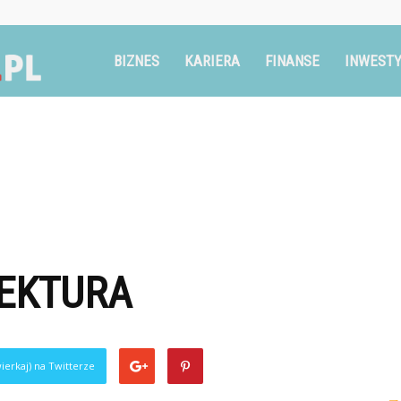
Ruszglowa.pl
BIZNES
KARIERA
FINANSE
INWESTY
EKTURA
ierkaj) na Twitterze