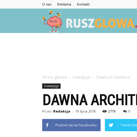
O nas
Reklama
Kontakt
Strona główna
Inwestycje
Dawna architektura
Inwestycje
DAWNA ARCHIT
Przez
Redakcja
-
19 lipca 2018
2719
0
Podziel się na Facebooku
Tweet (Ćw