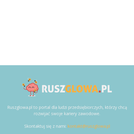
Ruszglowa.pl to portal dla ludzi przedsiębiorczych, którzy chcą
rozwijać swoje kariery zawodowe.
Skontaktuj się z nami:
kontakt@ruszglowa.pl