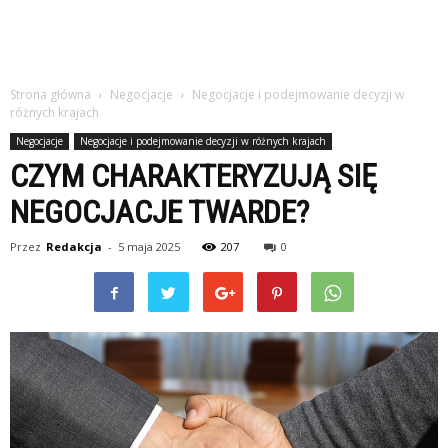
Strona główna
Negocjacje
Negocjacje i podejmowanie decyzji w
różnych krajach
Negocjacje
Negocjacje i podejmowanie decyzji w różnych krajach
CZYM CHARAKTERYZUJĄ SIĘ
NEGOCJACJE TWARDE?
Przez
Redakcja
-
5 maja 2025
207
0