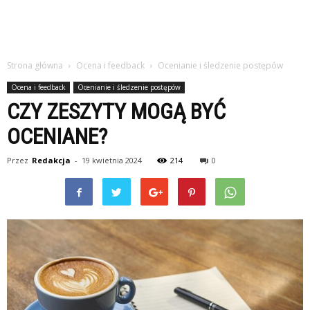
Strona główna
Ocena i feedback
Ocenianie i śledzenie postępów
Ocena i feedback
Ocenianie i śledzenie postępów
CZY ZESZYTY MOGĄ BYĆ
OCENIANE?
Przez
Redakcja
-
19 kwietnia 2024
214
0