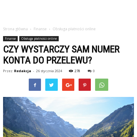
Strona główna
Finanse
Obsługa płatności online
Finanse
Obsługa płatności online
CZY WYSTARCZY SAM NUMER
KONTA DO PRZELEWU?
Przez
Redakcja
-
26 stycznia 2024
278
0