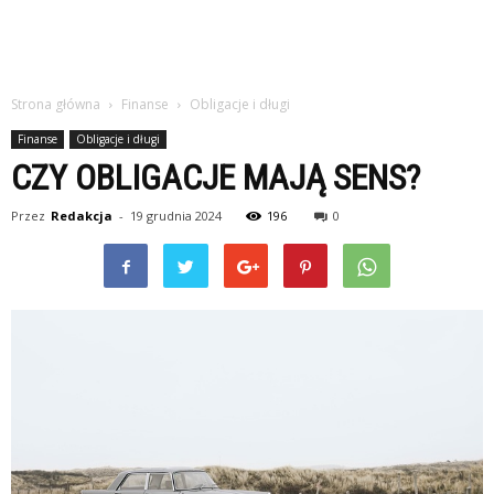
Strona główna
Finanse
Obligacje i długi
Finanse
Obligacje i długi
CZY OBLIGACJE MAJĄ SENS?
Przez
Redakcja
-
19 grudnia 2024
196
0