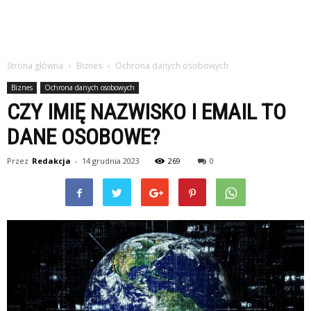
Strona główna
Biznes
Ochrona danych osobowych
Biznes
Ochrona danych osobowych
CZY IMIĘ NAZWISKO I EMAIL TO
DANE OSOBOWE?
Przez
Redakcja
-
14 grudnia 2023
269
0