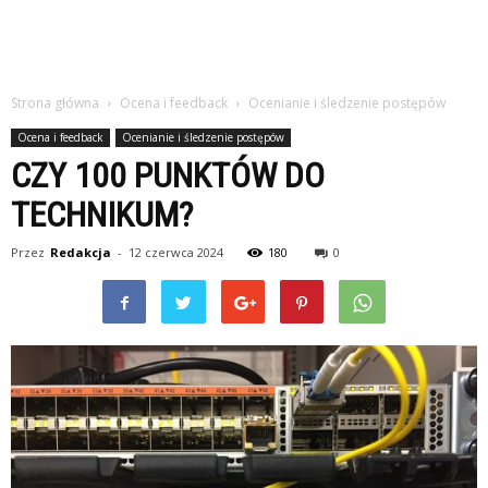
Strona główna
Ocena i feedback
Ocenianie i śledzenie postępów
Ocena i feedback
Ocenianie i śledzenie postępów
CZY 100 PUNKTÓW DO
TECHNIKUM?
Przez
Redakcja
-
12 czerwca 2024
180
0