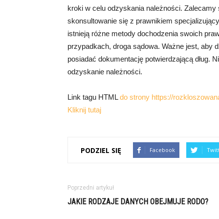
kroki w celu odzyskania należności. Zalecamy s
skonsultowanie się z prawnikiem specjalizują
istnieją różne metody dochodzenia swoich praw,
przypadkach, droga sądowa. Ważne jest, aby d
posiadać dokumentację potwierdzającą dług. N
odzyskanie należności.
Link tagu HTML
do strony https://rozkloszowana
Kliknij tutaj
PODZIEL SIĘ
Facebook
Twit
Poprzedni artykuł
JAKIE RODZAJE DANYCH OBEJMUJE RODO?