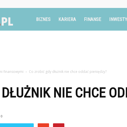
Ruszglowa.pl
BIZNES
KARIERA
FINANSE
INWESTY
i finansowymi
Co zrobić gdy dłużnik nie chce oddać pieniędzy?
 DŁUŻNIK NIE CHCE O
0