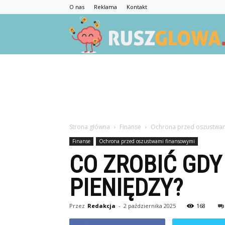
O nas
Reklama
Kontakt
Strona główna
Finanse
Ochrona przed oszustwam
Finanse
Ochrona przed oszustwami finansowymi
CO ZROBIĆ GDY
PIENIĘDZY?
Przez
Redakcja
-
2 października 2025
168