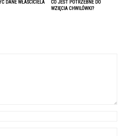
YĆ DANE WŁAŚCICIELA
CO JEST POTRZEBNE DO
WZIĘCIA CHWILÓWKI?