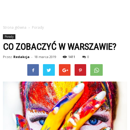
Strona główna
Porady
Porady
CO ZOBACZYĆ W WARSZAWIE?
Przez
Redakcja
-
18 marca 2019
1411
0