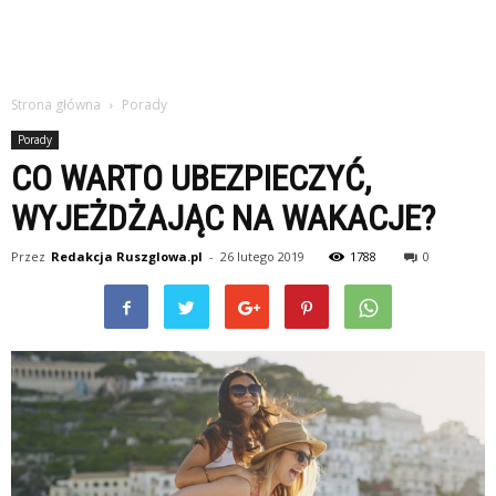
Strona główna
Porady
Porady
CO WARTO UBEZPIECZYĆ,
WYJEŻDŻAJĄC NA WAKACJE?
Przez
Redakcja Ruszglowa.pl
-
26 lutego 2019
1788
0