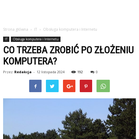
Strona główna
IT
Obsługa komputera i Internetu
IT
Obsługa komputera i Internetu
CO TRZEBA ZROBIĆ PO ZŁOŻENIU
KOMPUTERA?
Przez
Redakcja
-
12 listopada 2024
192
0