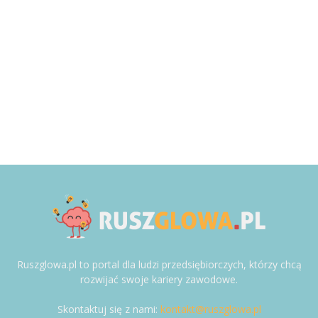
Ruszglowa.pl to portal dla ludzi przedsiębiorczych, którzy chcą
rozwijać swoje kariery zawodowe.
Skontaktuj się z nami:
kontakt@ruszglowa.pl