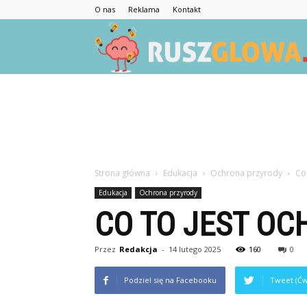
O nas
Reklama
Kontakt
Strona główna
Edukacja
Ochrona przyrody
Co 
Edukacja
Ochrona przyrody
CO TO JEST OC
Przez
Redakcja
-
14 lutego 2025
160
0
Podziel się na Facebooku
Tweet (Ćw