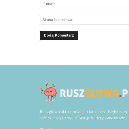
Ruszglowa.pl to portal dla ludzi przedsiębiorczy
którzy chcą rozwijać swoje kariery zawodowe.