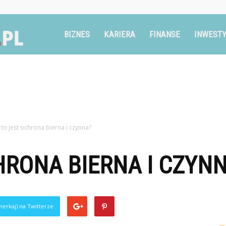
Ruszglowa.pl
BIZNES
KARIERA
FINANSE
INWESTY
to jest ochrona bierna i czynna?
HRONA BIERNA I CZYN
ierkaj) na Twitterze