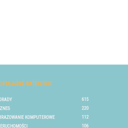
OPULARNE KATEGORIE
615
ORADY
220
IZNES
112
BRAZOWANIE KOMPUTEROWE
106
IERUCHOMOŚCI