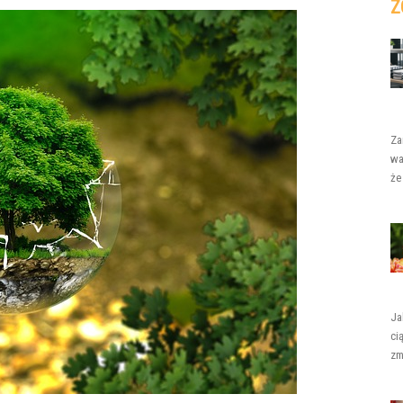
Z
Za
wa
że
Ja
ci
zm