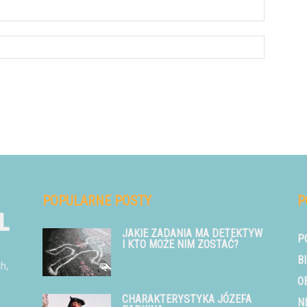
POPULARNE POSTY
P
JAKIE ZADANIA MA DETEKTYW
P
I KTO MOŻE NIM ZOSTAĆ?
B
ch,
O
CHARAKTERYSTYKA JÓZEFA
N