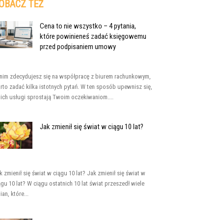
OBACZ TEŻ
Cena to nie wszystko – 4 pytania,
które powinieneś zadać księgowemu
przed podpisaniem umowy
nim zdecydujesz się na współpracę z biurem rachunkowym,
rto zadać kilka istotnych pytań. W ten sposób upewnisz się,
 ich usługi sprostają Twoim oczekiwaniom....
Jak zmienił się świat w ciągu 10 lat?
k zmienił się świat w ciągu 10 lat? Jak zmienił się świat w
ągu 10 lat? W ciągu ostatnich 10 lat świat przeszedł wiele
ian, które...