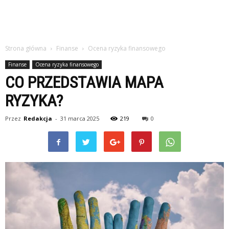
Strona główna
Finanse
Ocena ryzyka finansowego
Finanse
Ocena ryzyka finansowego
CO PRZEDSTAWIA MAPA
RYZYKA?
Przez
Redakcja
-
31 marca 2025
219
0