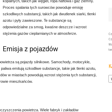
kopalnych, takich jak węgiel, ropa naftowa i gaz ziemny.
Proces spalania tych surowców powoduje emisję
szkodliwych substancji, takich jak dwutlenek siarki, tlenki
azotu i pyły zawieszone. Te substancje są
odpowiedzialne za smog, kwaśne deszcze i wzrost
stężenia gazów cieplarnianych w atmosferze.
Cz
Cz
Wa
Emisja z pojazdów
te
wietrza są pojazdy silnikowe. Samochody, motocykle,
K
aliwa emitują szkodliwe substancje, takie jak tlenki azotu,
Ka
jazdów w miastach powodują wzrost stężenia tych substancji,
drowie mieszkańców.
czyszczenia powietrza. Wiele fabryk i zakładów