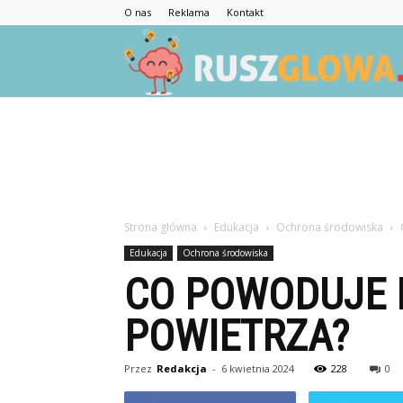
O nas
Reklama
Kontakt
Strona główna
Edukacja
Ochrona środowiska
Edukacja
Ochrona środowiska
CO POWODUJE 
POWIETRZA?
Przez
Redakcja
-
6 kwietnia 2024
228
0