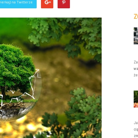
ierkaj) na Twitterze
Z
Za
wa
że
Ja
ci
zm