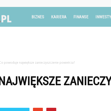
Ruszglowa.pl
BIZNES
KARIERA
FINANSE
INWESTY
Co powoduje największe zanieczyszczenie powietrza?
NAJWIĘKSZE ZANIECZY