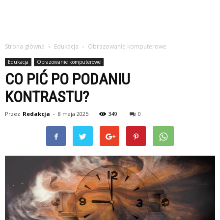
Strona główna
Edukacja
Obrazowanie komputerowe
Edukacja
Obrazowanie komputerowe
CO PIĆ PO PODANIU
KONTRASTU?
Przez
Redakcja
-
8 maja 2025
349
0