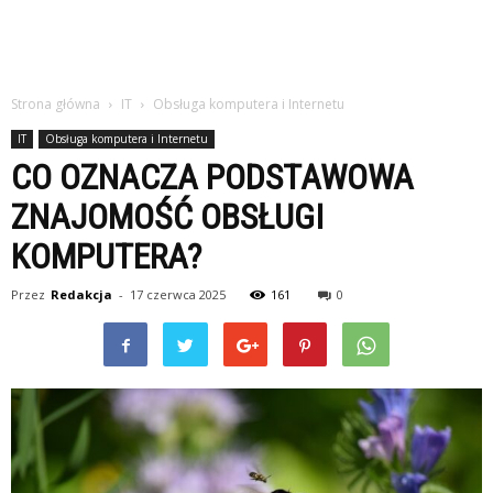
Strona główna
IT
Obsługa komputera i Internetu
IT
Obsługa komputera i Internetu
CO OZNACZA PODSTAWOWA
ZNAJOMOŚĆ OBSŁUGI
KOMPUTERA?
Przez
Redakcja
-
17 czerwca 2025
161
0