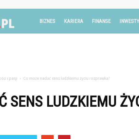
Ruszglowa.pl
BIZNES
KARIERA
FINANSE
INWESTY
ci i pasji
Co może nadać sens ludzkiemu życiu rozprawka?
Ć SENS LUDZKIEMU ŻY