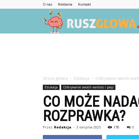
O nas
Reklama
Kontakt
Strona główna
Edukacja
Odkrywanie swoich wartoś
Edukacja
Odkrywanie swoich wartości i pasji
CO MOŻE NADA
ROZPRAWKA?
Przez
Redakcja
-
3 sierpnia 2025
170
0