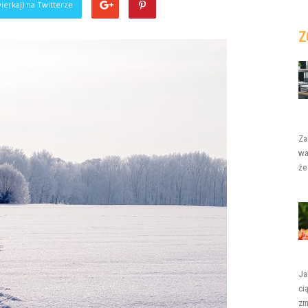
ierkaj) na Twitterze
Z
Za
wa
że
Ja
ci
zm