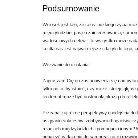
Podsumowanie
Wniosek jest taki, że sens ludzkiego życia moż
międzyludzkie, pasje i zainteresowania, samore
wartościowych celów – to wszystko może nadać
co dla nas jest najważniejsze i dążyli do tego,
Wezwanie do działania:
Zapraszam Cię do zastanowienia się nad pytani
tylko po to, by istnieć, czy może istnieje głęb
ten temat może być doskonałą okazją do refleks
Przeanalizuj różne perspektywy i podejścia do
osiąganiu sukcesów, zdobywaniu bogactwa czy
relacjach międzyludzkich i pomaganiu innym? 
odnaleźć w dążeniu do samorealizacji i rozwijan