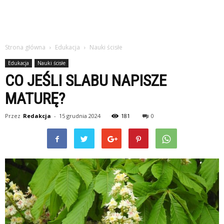
Strona główna
Edukacja
Nauki ścisłe
Edukacja
Nauki ścisłe
CO JEŚLI SLABU NAPISZE
MATURĘ?
Przez
Redakcja
-
15 grudnia 2024
181
0