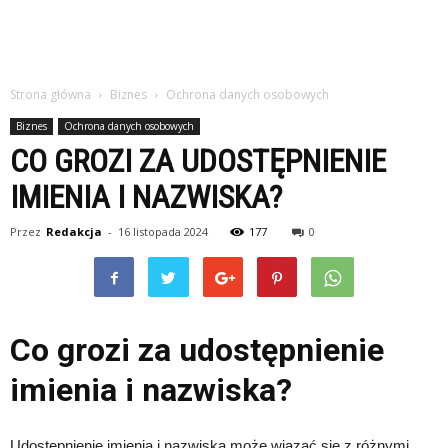
Strona główna
Biznes
Ochrona danych osobowych
Biznes
Ochrona danych osobowych
CO GROZI ZA UDOSTĘPNIENIE
IMIENIA I NAZWISKA?
Przez
Redakcja
-
16 listopada 2024
177
0
Co grozi za udostępnienie
imienia i nazwiska?
Udostępnienie imienia i nazwiska może wiązać się z różnymi