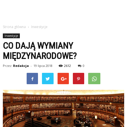
Strona główna
Inwestycje
Inwestycje
CO DAJĄ WYMIANY
MIĘDZYNARODOWE?
Przez
Redakcja
-
19 lipca 2018
2612
0