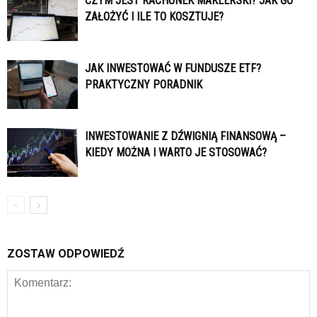
CZYM JEST RACHUNEK MAKLERSKI? JAK GO
ZAŁOŻYĆ I ILE TO KOSZTUJE?
JAK INWESTOWAĆ W FUNDUSZE ETF?
PRAKTYCZNY PORADNIK
INWESTOWANIE Z DŹWIGNIĄ FINANSOWĄ –
KIEDY MOŻNA I WARTO JE STOSOWAĆ?
ZOSTAW ODPOWIEDŹ