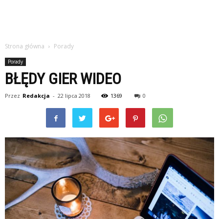
Strona główna
Porady
Porady
BŁĘDY GIER WIDEO
Przez
Redakcja
-
22 lipca 2018
1369
0