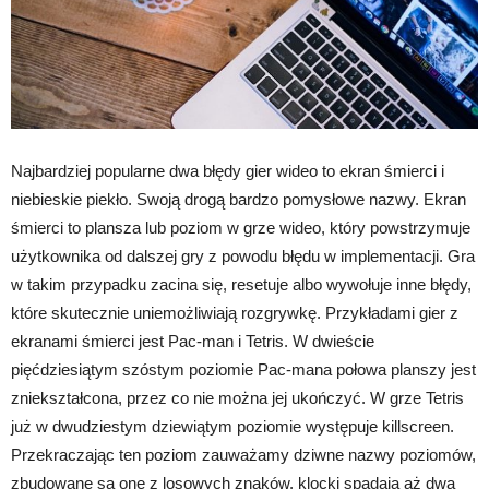
Najbardziej popularne dwa błędy gier wideo to ekran śmierci i
niebieskie piekło. Swoją drogą bardzo pomysłowe nazwy. Ekran
śmierci to plansza lub poziom w grze wideo, który powstrzymuje
użytkownika od dalszej gry z powodu błędu w implementacji. Gra
w takim przypadku zacina się, resetuje albo wywołuje inne błędy,
które skutecznie uniemożliwiają rozgrywkę. Przykładami gier z
ekranami śmierci jest Pac-man i Tetris. W dwieście
pięćdziesiątym szóstym poziomie Pac-mana połowa planszy jest
zniekształcona, przez co nie można jej ukończyć. W grze Tetris
już w dwudziestym dziewiątym poziomie występuje killscreen.
Przekraczając ten poziom zauważamy dziwne nazwy poziomów,
zbudowane są one z losowych znaków, klocki spadają aż dwa