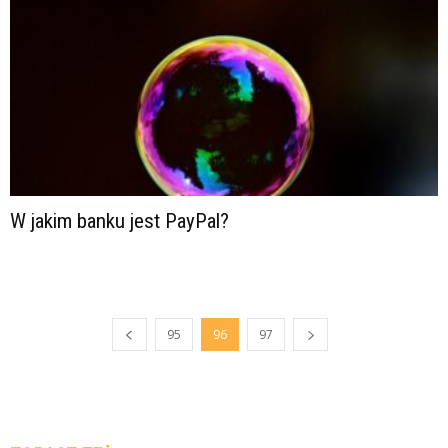
W jakim banku jest PayPal?
95
96
97